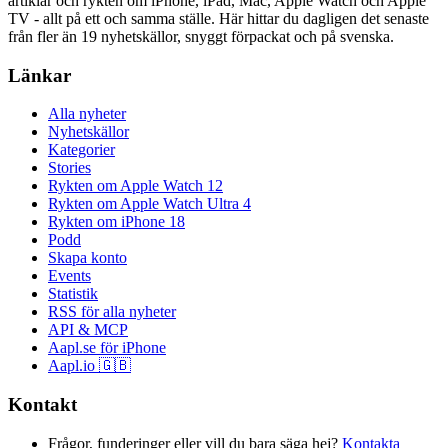
artiklar och rykten om iPhone, iPad, Mac, Apple Watch och Apple
TV - allt på ett och samma ställe. Här hittar du dagligen det senaste
från fler än 19 nyhetskällor, snyggt förpackat och på svenska.
Länkar
Alla nyheter
Nyhetskällor
Kategorier
Stories
Rykten om Apple Watch 12
Rykten om Apple Watch Ultra 4
Rykten om iPhone 18
Podd
Skapa konto
Events
Statistik
RSS för alla nyheter
API & MCP
Aapl.se för iPhone
Aapl.io 🇬🇧
Kontakt
Frågor, funderinger eller vill du bara säga hej?
Kontakta