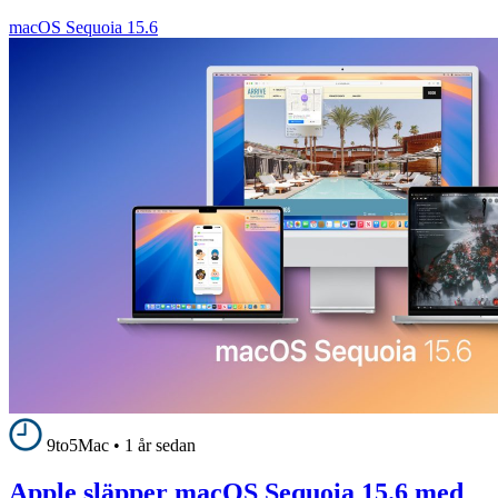
macOS Sequoia 15.6
9to5Mac
•
1 år sedan
Apple släpper macOS Sequoia 15.6 med