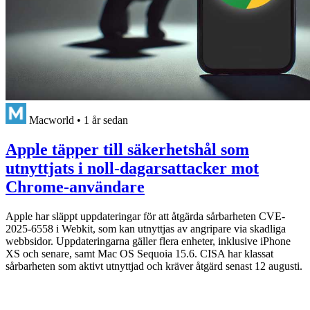
Macworld
•
1 år sedan
Apple täpper till säkerhetshål som
utnyttjats i noll-dagarsattacker mot
Chrome-användare
Apple har släppt uppdateringar för att åtgärda sårbarheten CVE-
2025-6558 i Webkit, som kan utnyttjas av angripare via skadliga
webbsidor. Uppdateringarna gäller flera enheter, inklusive iPhone
XS och senare, samt Mac OS Sequoia 15.6. CISA har klassat
sårbarheten som aktivt utnyttjad och kräver åtgärd senast 12 augusti.