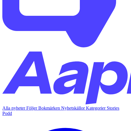
Alla nyheter
Följer
Bokmärken
Nyhetskällor
Kategorier
Stories
Podd