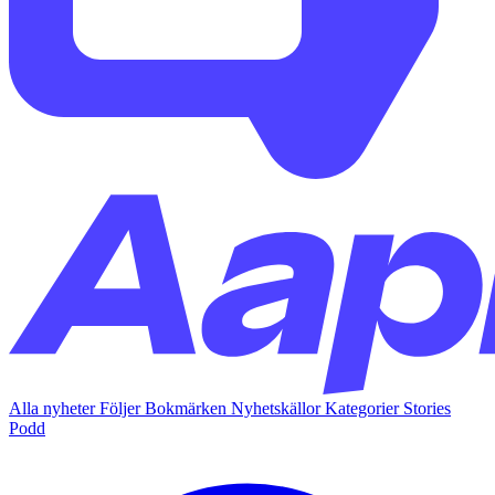
Alla nyheter
Följer
Bokmärken
Nyhetskällor
Kategorier
Stories
Podd