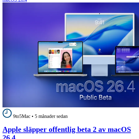
9to5Mac
•
5 månader sedan
Apple släpper offentlig beta 2 av macOS
26.4