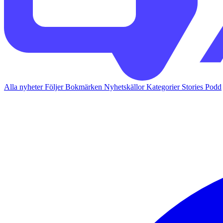
Alla nyheter
Följer
Bokmärken
Nyhetskällor
Kategorier
Stories
Podd