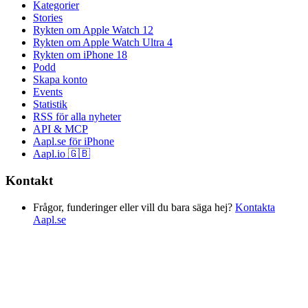
Kategorier
Stories
Rykten om Apple Watch 12
Rykten om Apple Watch Ultra 4
Rykten om iPhone 18
Podd
Skapa konto
Events
Statistik
RSS för alla nyheter
API & MCP
Aapl.se för iPhone
Aapl.io 🇬🇧
Kontakt
Frågor, funderinger eller vill du bara säga hej?
Kontakta
Aapl.se