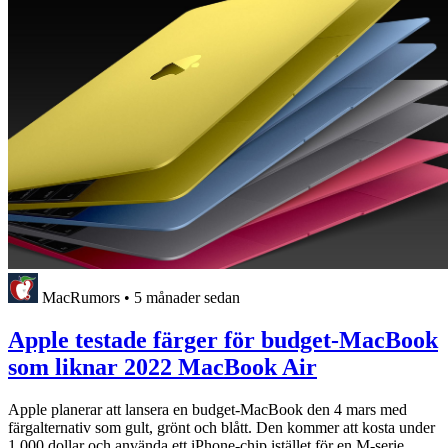
MacRumors
•
5 månader sedan
Apple testade färger för budget-MacBook
som liknar 2022 MacBook Air
Apple planerar att lansera en budget-MacBook den 4 mars med
färgalternativ som gult, grönt och blått. Den kommer att kosta under
1 000 dollar och använda ett iPhone-chip istället för en M-serie