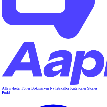
Alla nyheter
Följer
Bokmärken
Nyhetskällor
Kategorier
Stories
Podd