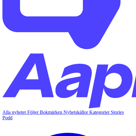
Alla nyheter
Följer
Bokmärken
Nyhetskällor
Kategorier
Stories
Podd