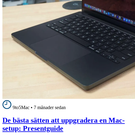
9to5Mac
•
7 månader sedan
De bästa sätten att uppgradera en Mac-
setup: Presentguide