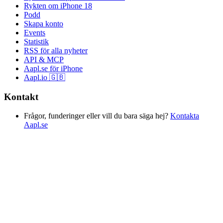
Rykten om iPhone 18
Podd
Skapa konto
Events
Statistik
RSS för alla nyheter
API & MCP
Aapl.se för iPhone
Aapl.io 🇬🇧
Kontakt
Frågor, funderinger eller vill du bara säga hej?
Kontakta
Aapl.se