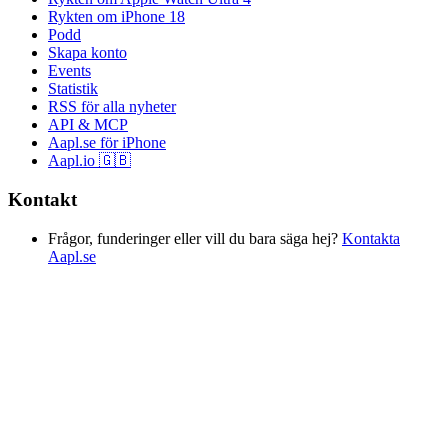
Rykten om iPhone 18
Podd
Skapa konto
Events
Statistik
RSS för alla nyheter
API & MCP
Aapl.se för iPhone
Aapl.io 🇬🇧
Kontakt
Frågor, funderinger eller vill du bara säga hej?
Kontakta
Aapl.se