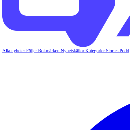
Alla nyheter
Följer
Bokmärken
Nyhetskällor
Kategorier
Stories
Podd