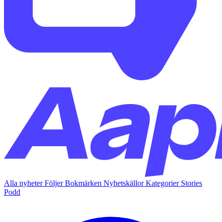
Alla nyheter
Följer
Bokmärken
Nyhetskällor
Kategorier
Stories
Podd