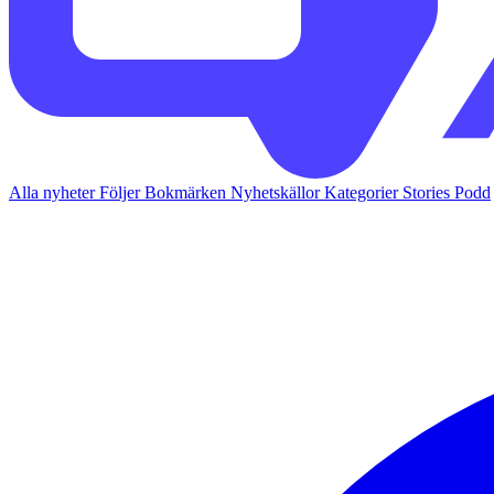
Alla nyheter
Följer
Bokmärken
Nyhetskällor
Kategorier
Stories
Podd