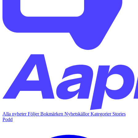
Alla nyheter
Följer
Bokmärken
Nyhetskällor
Kategorier
Stories
Podd