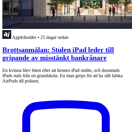
AppleInsider
•
25 dagar sedan
Brottsanmälan: Stulen iPad leder till
gripande av misstänkt bankrånare
En kvinna blev biten efter att hennes iPad stulits, och dussintals
iPads stals från en grundskola. En man greps för att ha sålt falska
AirPods till polisen.