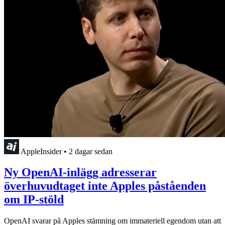
AppleInsider
•
2 dagar sedan
Ny OpenAI-inlägg adresserar
överhuvudtaget inte Apples påståenden
om IP-stöld
OpenAI svarar på Apples stämning om immateriell egendom utan att