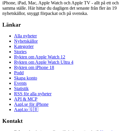
iPhone, iPad, Mac, Apple Watch och Apple TV - allt på ett och
samma ställe. Här hittar du dagligen det senaste från fler än 19
nyhetskällor, snyggt förpackat och på svenska.
Länkar
Alla nyheter
Nyhetskällor
Kategorier
Stories
Rykten om Apple Watch 12
Rykten om Apple Watch Ultra 4
Rykten om iPhone 18
Podd
Skapa konto
Events
Statistik
RSS för alla nyheter
API & MCP
Aapl.se för iPhone
Aapl.io 🇬🇧
Kontakt