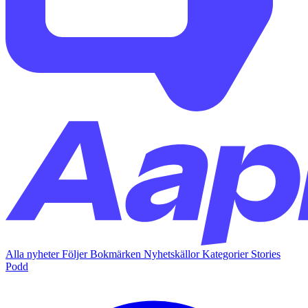
Alla nyheter
Följer
Bokmärken
Nyhetskällor
Kategorier
Stories
Podd