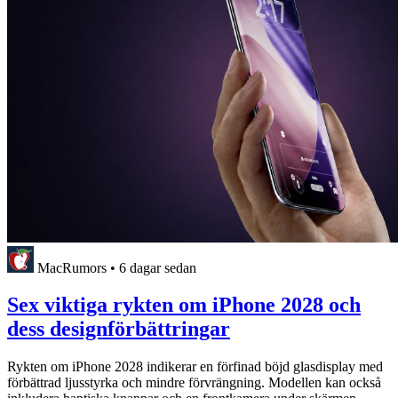
MacRumors
•
6 dagar sedan
Sex viktiga rykten om iPhone 2028 och
dess designförbättringar
Rykten om iPhone 2028 indikerar en förfinad böjd glasdisplay med
förbättrad ljusstyrka och mindre förvrängning. Modellen kan också