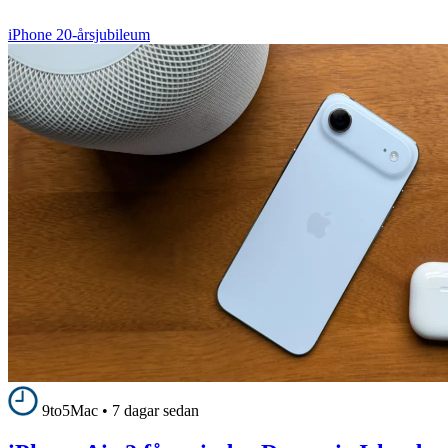
iPhone 20-årsjubileum
9to5Mac
•
7 dagar sedan