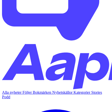
Alla nyheter
Följer
Bokmärken
Nyhetskällor
Kategorier
Stories
Podd