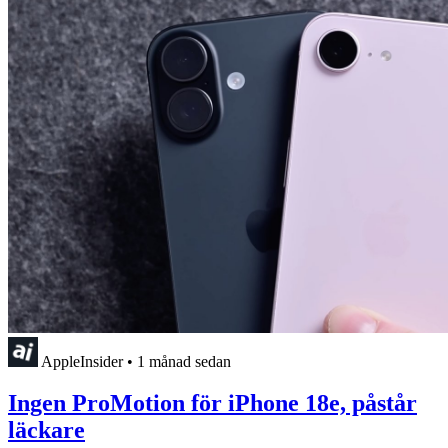
AppleInsider
•
1 månad sedan
Ingen ProMotion för iPhone 18e, påstår
läckare