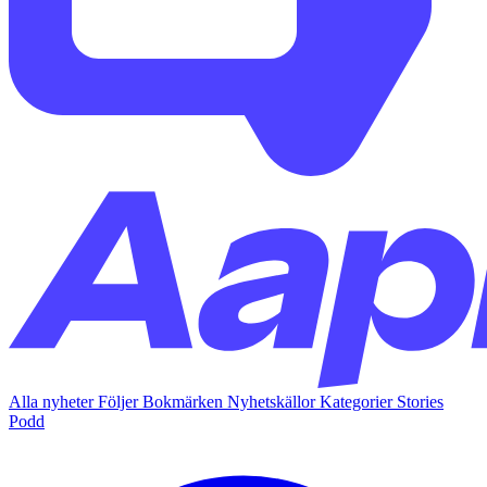
Alla nyheter
Följer
Bokmärken
Nyhetskällor
Kategorier
Stories
Podd