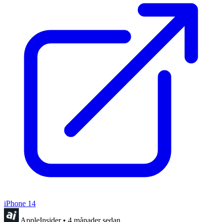
iPhone 14
AppleInsider
•
4 månader sedan