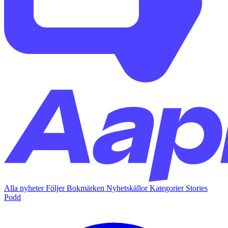
Alla nyheter
Följer
Bokmärken
Nyhetskällor
Kategorier
Stories
Podd