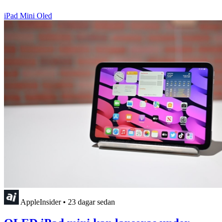
iPad Mini Oled
AppleInsider
•
23 dagar sedan