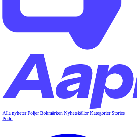
Alla nyheter
Följer
Bokmärken
Nyhetskällor
Kategorier
Stories
Podd