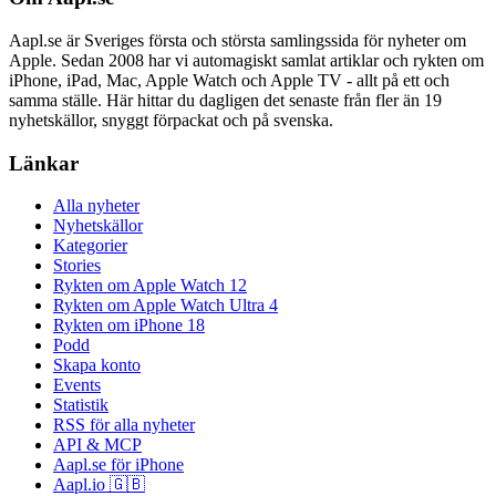
Aapl.se är Sveriges första och största samlingssida för nyheter om
Apple. Sedan 2008 har vi automagiskt samlat artiklar och rykten om
iPhone, iPad, Mac, Apple Watch och Apple TV - allt på ett och
samma ställe. Här hittar du dagligen det senaste från fler än 19
nyhetskällor, snyggt förpackat och på svenska.
Länkar
Alla nyheter
Nyhetskällor
Kategorier
Stories
Rykten om Apple Watch 12
Rykten om Apple Watch Ultra 4
Rykten om iPhone 18
Podd
Skapa konto
Events
Statistik
RSS för alla nyheter
API & MCP
Aapl.se för iPhone
Aapl.io 🇬🇧