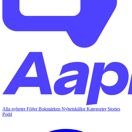
Alla nyheter
Följer
Bokmärken
Nyhetskällor
Kategorier
Stories
Podd