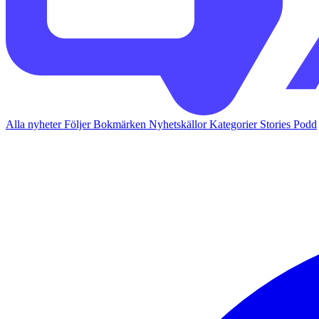
Alla nyheter
Följer
Bokmärken
Nyhetskällor
Kategorier
Stories
Podd