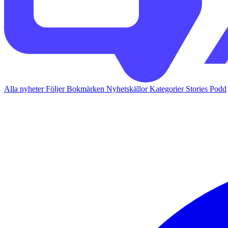
Alla nyheter
Följer
Bokmärken
Nyhetskällor
Kategorier
Stories
Podd