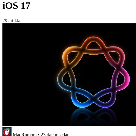
iOS 17
29 artiklar
MacRumors
•
23 dagar sedan