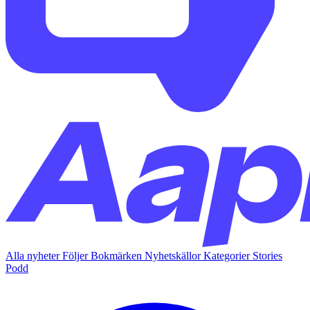
Alla nyheter
Följer
Bokmärken
Nyhetskällor
Kategorier
Stories
Podd