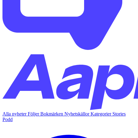
Alla nyheter
Följer
Bokmärken
Nyhetskällor
Kategorier
Stories
Podd