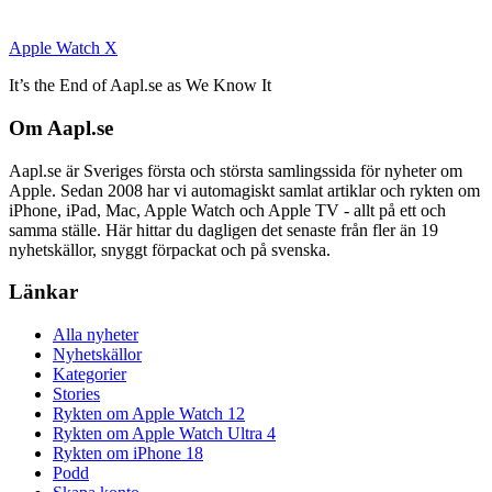
Apple Watch X
It’s the End of Aapl.se as We Know It
Om Aapl.se
Aapl.se är Sveriges första och största samlingssida för nyheter om
Apple. Sedan 2008 har vi automagiskt samlat artiklar och rykten om
iPhone, iPad, Mac, Apple Watch och Apple TV - allt på ett och
samma ställe. Här hittar du dagligen det senaste från fler än 19
nyhetskällor, snyggt förpackat och på svenska.
Länkar
Alla nyheter
Nyhetskällor
Kategorier
Stories
Rykten om Apple Watch 12
Rykten om Apple Watch Ultra 4
Rykten om iPhone 18
Podd