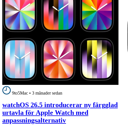
9to5Mac
•
3 månader sedan
watchOS 26.5 introducerar ny färgglad
urtavla för Apple Watch med
anpassningsalternativ