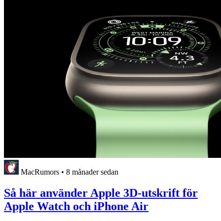
MacRumors
•
8 månader sedan
Så här använder Apple 3D-utskrift för
Apple Watch och iPhone Air