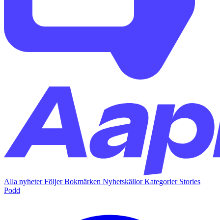
Alla nyheter
Följer
Bokmärken
Nyhetskällor
Kategorier
Stories
Podd