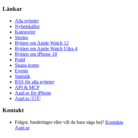
Länkar
Alla nyheter
Nyhetskällor
Kategorier
Stories
Rykten om Apple Watch 12
Rykten om Apple Watch Ultra 4
Rykten om iPhone 18
Podd
Skapa konto
Events
Statistik
RSS för alla nyheter
API & MCP
Aapl.se för iPhone
Aapl.io 🇬🇧
Kontakt
Frågor, funderinger eller vill du bara säga hej?
Kontakta
Aapl.se