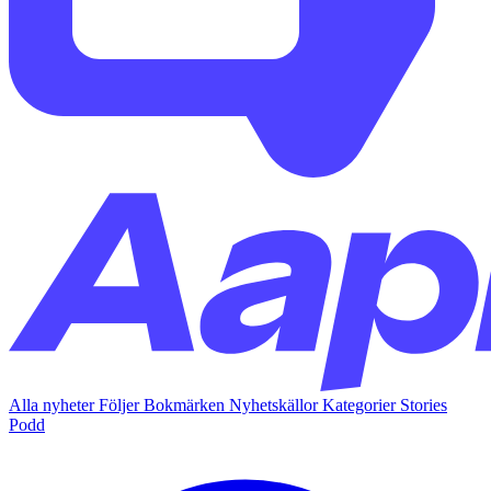
Alla nyheter
Följer
Bokmärken
Nyhetskällor
Kategorier
Stories
Podd