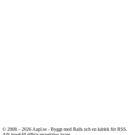
© 2008 – 2026
Aapl.se - Byggt med Rails och en kärlek för RSS.
Allt innehåll tillhör respektive ägare