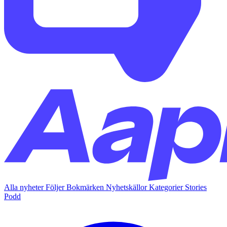
Alla nyheter
Följer
Bokmärken
Nyhetskällor
Kategorier
Stories
Podd