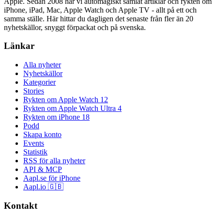
Apple. Sedan 2008 har vi automagiskt samlat artiklar och rykten om
iPhone, iPad, Mac, Apple Watch och Apple TV - allt på ett och
samma ställe. Här hittar du dagligen det senaste från fler än 20
nyhetskällor, snyggt förpackat och på svenska.
Länkar
Alla nyheter
Nyhetskällor
Kategorier
Stories
Rykten om Apple Watch 12
Rykten om Apple Watch Ultra 4
Rykten om iPhone 18
Podd
Skapa konto
Events
Statistik
RSS för alla nyheter
API & MCP
Aapl.se för iPhone
Aapl.io 🇬🇧
Kontakt