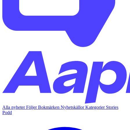
Alla nyheter
Följer
Bokmärken
Nyhetskällor
Kategorier
Stories
Podd