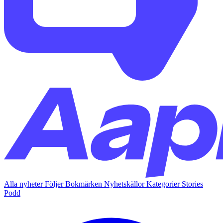
Alla nyheter
Följer
Bokmärken
Nyhetskällor
Kategorier
Stories
Podd