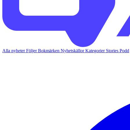
Alla nyheter
Följer
Bokmärken
Nyhetskällor
Kategorier
Stories
Podd