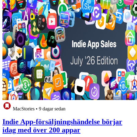
MacStories
•
9 dagar sedan
Indie App-försäljningshändelse börjar
idag med över 200 appar