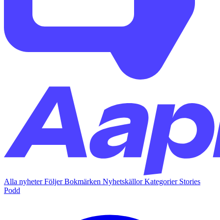
Alla nyheter
Följer
Bokmärken
Nyhetskällor
Kategorier
Stories
Podd