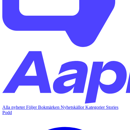
Alla nyheter
Följer
Bokmärken
Nyhetskällor
Kategorier
Stories
Podd