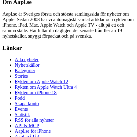
Om Aapl.se
Aapl.se är Sveriges första och största samlingssida för nyheter om
Apple. Sedan 2008 har vi automagiskt samlat artiklar och rykten om
iPhone, iPad, Mac, Apple Watch och Apple TV - allt på ett och
samma ställe. Här hittar du dagligen det senaste från fler än 19
nyhetskällor, snyggt förpackat och på svenska.
Länkar
Alla nyheter
Nyhetskällor
Kategorier
Stories
Rykten om Apple Watch 12
Rykten om Apple Watch Ultra 4
Rykten om iPhone 18
Podd
Skapa konto
Events
Statistik
RSS för alla nyheter
API & MCP
Aapl.se för iPhone
Aapl.io 🇬🇧