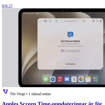
iOS 27
The Verge
•
1 månad sedan
Apples Screen Time-uppdateringar är för