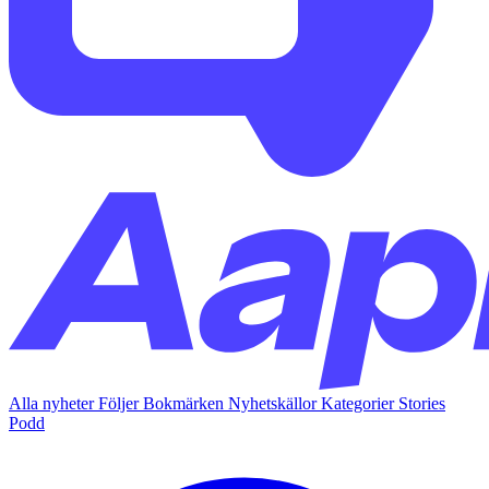
Alla nyheter
Följer
Bokmärken
Nyhetskällor
Kategorier
Stories
Podd