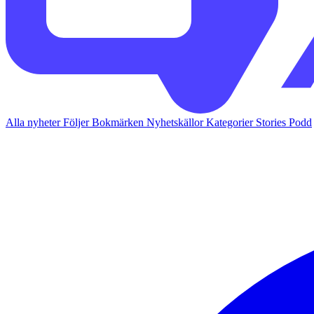
Alla nyheter
Följer
Bokmärken
Nyhetskällor
Kategorier
Stories
Podd