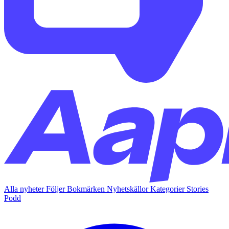
Alla nyheter
Följer
Bokmärken
Nyhetskällor
Kategorier
Stories
Podd