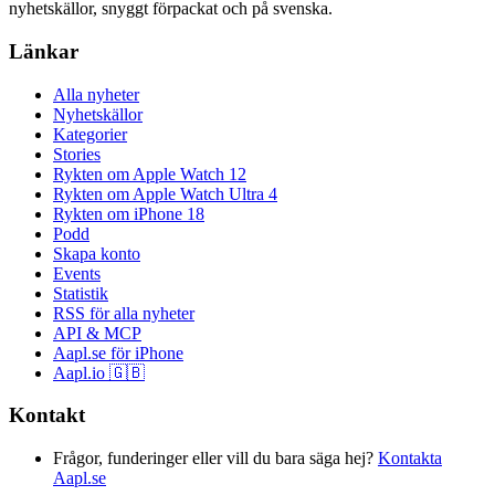
nyhetskällor, snyggt förpackat och på svenska.
Länkar
Alla nyheter
Nyhetskällor
Kategorier
Stories
Rykten om Apple Watch 12
Rykten om Apple Watch Ultra 4
Rykten om iPhone 18
Podd
Skapa konto
Events
Statistik
RSS för alla nyheter
API & MCP
Aapl.se för iPhone
Aapl.io 🇬🇧
Kontakt
Frågor, funderinger eller vill du bara säga hej?
Kontakta
Aapl.se