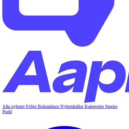
Alla nyheter
Följer
Bokmärken
Nyhetskällor
Kategorier
Stories
Podd