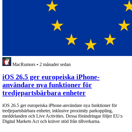
MacRumors
•
2 månader sedan
iOS 26.5 ger europeiska iPhone-
användare nya funktioner för
tredjepartsbärbara enheter
iOS 26.5 ger europeiska iPhone-användare nya funktioner för
tredjepartsbärbara enheter, inklusive proximity parkoppling,
meddelanden och Live Activities. Dessa förändringar följer EU:s
Digital Markets Act och kräver stöd från tillverkarna.