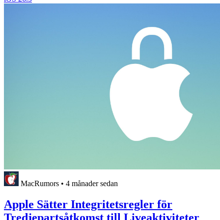
MacRumors
•
4 månader sedan
Apple Sätter Integritetsregler för
Tredjepartsåtkomst till Liveaktiviteter