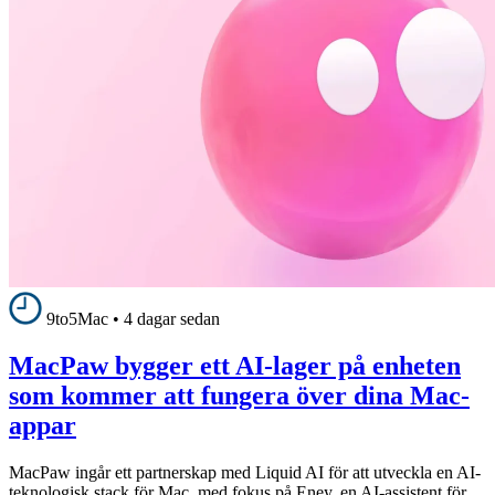
9to5Mac
•
4 dagar sedan
MacPaw bygger ett AI-lager på enheten
som kommer att fungera över dina Mac-
appar
MacPaw ingår ett partnerskap med Liquid AI för att utveckla en AI-
teknologisk stack för Mac, med fokus på Eney, en AI-assistent för