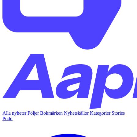
Alla nyheter
Följer
Bokmärken
Nyhetskällor
Kategorier
Stories
Podd