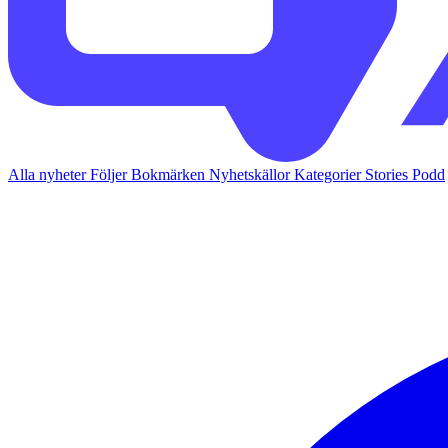
Alla nyheter
Följer
Bokmärken
Nyhetskällor
Kategorier
Stories
Podd