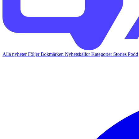
Alla nyheter
Följer
Bokmärken
Nyhetskällor
Kategorier
Stories
Podd