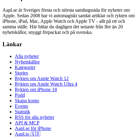
Aapl.se är Sveriges första och största samlingssida för nyheter om
Apple. Sedan 2008 har vi automagiskt samlat artiklar och rykten om
iPhone, iPad, Mac, Apple Watch och Apple TV - allt på ett och
samma ställe. Här hittar du dagligen det senaste från fler än 20
nyhetskällor, snyggt förpackat och på svenska.
Länkar
Alla nyheter
Nyhetskällor
Kategorier
Stories
Rykten om Apple Watch 12
Rykten om Apple Watch Ultra 4
Rykten om iPhone 18
Podd
Skapa konto
Events
Statistik
RSS för alla nyheter
API & MCP
Aapl.se för iPhone
Aapl.io 🇬🇧