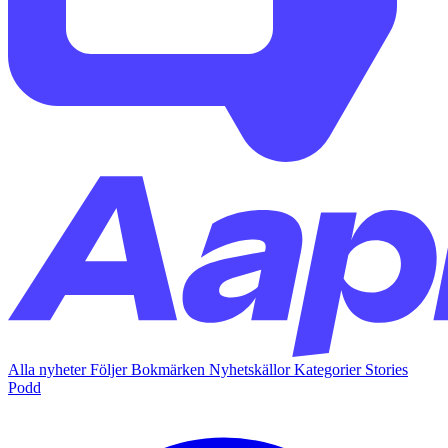
Alla nyheter
Följer
Bokmärken
Nyhetskällor
Kategorier
Stories
Podd