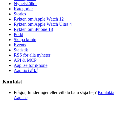
Nyhetskällor
Kategorier
Stories
Rykten om Apple Watch 12
Rykten om Apple Watch Ultra 4
Rykten om iPhone 18
Podd
Skapa konto
Events
Statistik
RSS för alla nyheter
API & MCP
Aapl.se för iPhone
Aapl.io 🇬🇧
Kontakt
Frågor, funderinger eller vill du bara säga hej?
Kontakta
Aapl.se