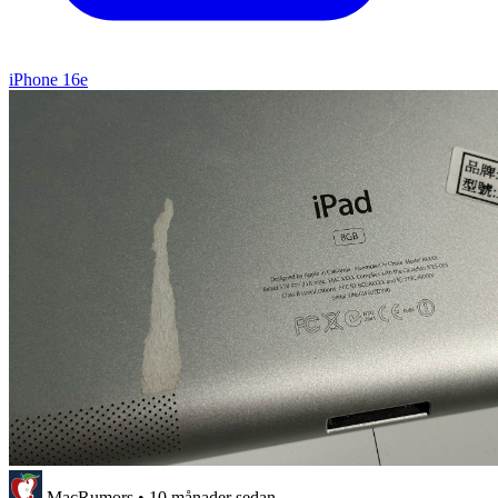
iPhone 16e
MacRumors
•
10 månader sedan