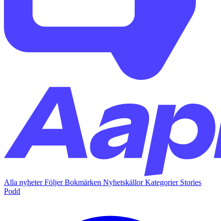
Alla nyheter
Följer
Bokmärken
Nyhetskällor
Kategorier
Stories
Podd