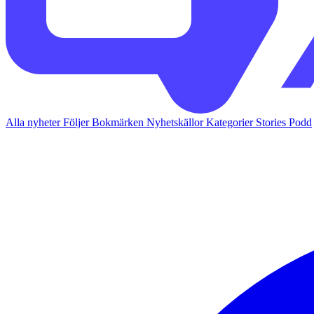
Alla nyheter
Följer
Bokmärken
Nyhetskällor
Kategorier
Stories
Podd