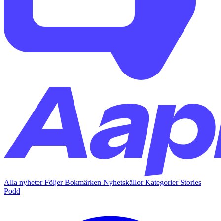
Alla nyheter
Följer
Bokmärken
Nyhetskällor
Kategorier
Stories
Podd