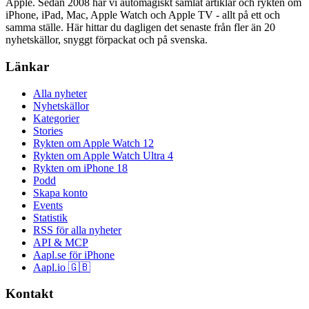
Apple. Sedan 2008 har vi automagiskt samlat artiklar och rykten om
iPhone, iPad, Mac, Apple Watch och Apple TV - allt på ett och
samma ställe. Här hittar du dagligen det senaste från fler än 20
nyhetskällor, snyggt förpackat och på svenska.
Länkar
Alla nyheter
Nyhetskällor
Kategorier
Stories
Rykten om Apple Watch 12
Rykten om Apple Watch Ultra 4
Rykten om iPhone 18
Podd
Skapa konto
Events
Statistik
RSS för alla nyheter
API & MCP
Aapl.se för iPhone
Aapl.io 🇬🇧
Kontakt