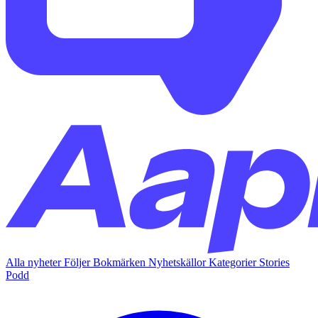
Alla nyheter
Följer
Bokmärken
Nyhetskällor
Kategorier
Stories
Podd