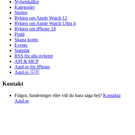
Nyhetskällor
Kategorier
Stories
Rykten om Apple Watch 12
Rykten om Apple Watch Ultra 4
Rykten om iPhone 18
Podd
Skapa konto
Events
Statistik
RSS för alla nyheter
API & MCP
Aapl.se för iPhone
Aapl.io 🇬🇧
Kontakt
Frågor, funderinger eller vill du bara säga hej?
Kontakta
Aapl.se