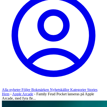
Alla nyheter
Följer
Bokmärken
Nyhetskällor
Kategorier
Stories
Hem
›
Apple Arcade
›
Family Feud Pocket lanseras på Apple
Arcade, med fyra fle...