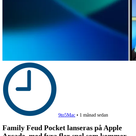
9to5Mac
•
1 månad sedan
Family Feud Pocket lanseras på Apple
Arcade, med fyra fler spel som kommer