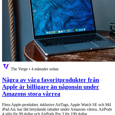
The Verge
•
4 månader sedan
Några av våra favoritprodukter från
Apple är billigare än någonsin under
Amazons stora vårrea
Flera Apple-produkter, inklusive AirTags, Apple Watch SE och M4
iPad Air, har fått betydande rabatter under Amazons vårrea. AirPods
4 säljs för 99 dollar och AirPods Pro 3 för 199 dollar.