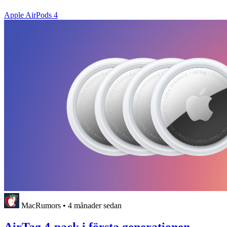
Apple AirPods 4
MacRumors
•
4 månader sedan
AirTag 4-pack i första generationen