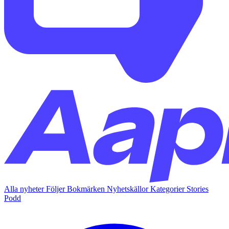
Alla nyheter
Följer
Bokmärken
Nyhetskällor
Kategorier
Stories
Podd