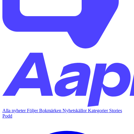
Alla nyheter
Följer
Bokmärken
Nyhetskällor
Kategorier
Stories
Podd