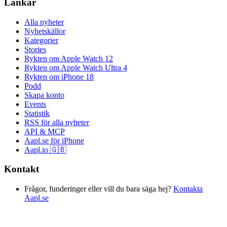
Länkar
Alla nyheter
Nyhetskällor
Kategorier
Stories
Rykten om Apple Watch 12
Rykten om Apple Watch Ultra 4
Rykten om iPhone 18
Podd
Skapa konto
Events
Statistik
RSS för alla nyheter
API & MCP
Aapl.se för iPhone
Aapl.io 🇬🇧
Kontakt
Frågor, funderinger eller vill du bara säga hej?
Kontakta
Aapl.se