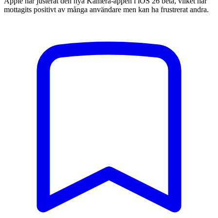
Apple har justerat den nya Kamera-appen i iOS 26 beta, vilket har
mottagits positivt av många användare men kan ha frustrerat andra.