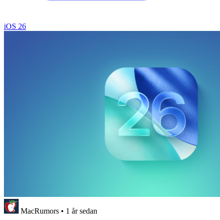
iOS 26
MacRumors
•
1 år sedan