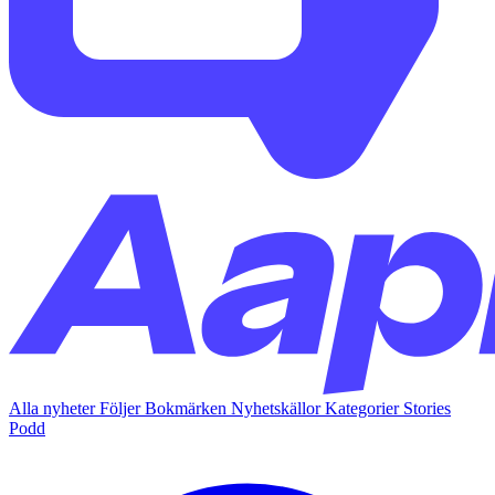
Alla nyheter
Följer
Bokmärken
Nyhetskällor
Kategorier
Stories
Podd