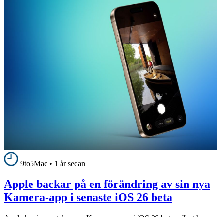
9to5Mac
•
1 år sedan
Apple backar på en förändring av sin nya
Kamera-app i senaste iOS 26 beta