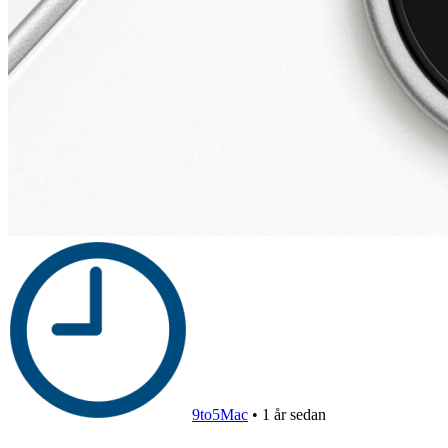
9to5Mac
•
1 år sedan