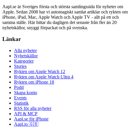
Aapl.se är Sveriges första och största samlingssida för nyheter om
Apple. Sedan 2008 har vi automagiskt samlat artiklar och rykten om
iPhone, iPad, Mac, Apple Watch och Apple TV - allt på ett och
samma ställe. Här hittar du dagligen det senaste från fler än 20
nyhetskällor, snyggt förpackat och på svenska.
Länkar
Alla nyheter
Nyhetskällor
Kategorier
Stories
Rykten om Apple Watch 12
Rykten om Apple Watch Ultra 4
Rykten om iPhone 18
Podd
Skapa konto
Events
Statistik
RSS för alla nyheter
API & MCP
Aapl.se för iPhone
Aapl.io 🇬🇧