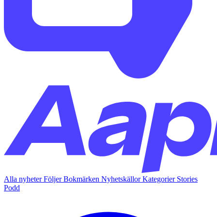
Alla nyheter
Följer
Bokmärken
Nyhetskällor
Kategorier
Stories
Podd